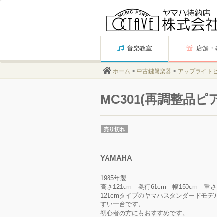
Skip
音楽教室
店舗・
to
content
ホーム
>
中古鍵盤楽器
>
アップライト
MC301(再調整品ピ
売り切れ
YAMAHA
1985年製
高さ121cm 奥行61cm 幅150cm 重さ2
121cmタイプのヤマハスタンダードモ
すい一台です。
初心者の方にもおすすめです。