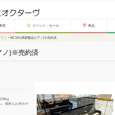
教室
イベント・セール
商品
ピアノ
>
MC301(再調整品ピアノ)※売約済
アノ)※売約済
08kg
デル。価格もお求めや