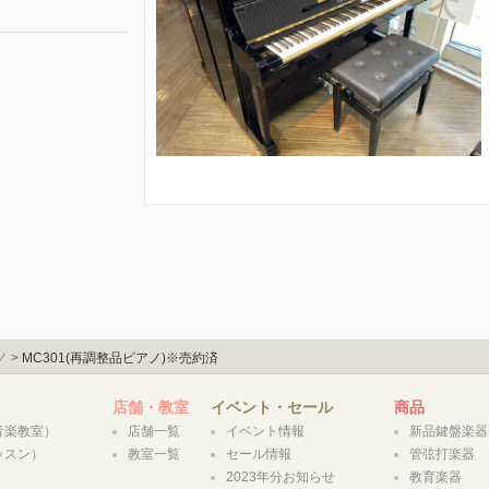
ノ
>
MC301(再調整品ピアノ)※売約済
店舗・教室
イベント・セール
商品
合音楽教室）
店舗一覧
イベント情報
新品鍵盤楽器
レッスン）
教室一覧
セール情報
管弦打楽器
）
2023年分お知らせ
教育楽器